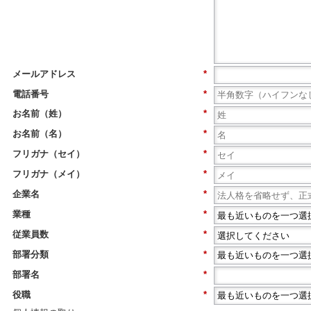
メールアドレス
*
電話番号
*
お名前（姓）
*
お名前（名）
*
フリガナ（セイ）
*
フリガナ（メイ）
*
企業名
*
業種
*
従業員数
*
部署分類
*
部署名
*
役職
*