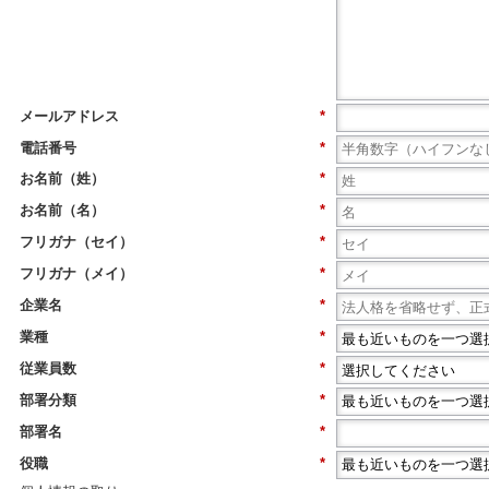
メールアドレス
*
電話番号
*
お名前（姓）
*
お名前（名）
*
フリガナ（セイ）
*
フリガナ（メイ）
*
企業名
*
業種
*
従業員数
*
部署分類
*
部署名
*
役職
*