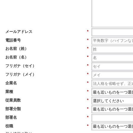
メールアドレス
*
電話番号
*
お名前（姓）
*
お名前（名）
*
フリガナ（セイ）
*
フリガナ（メイ）
*
企業名
*
業種
*
従業員数
*
部署分類
*
部署名
*
役職
*