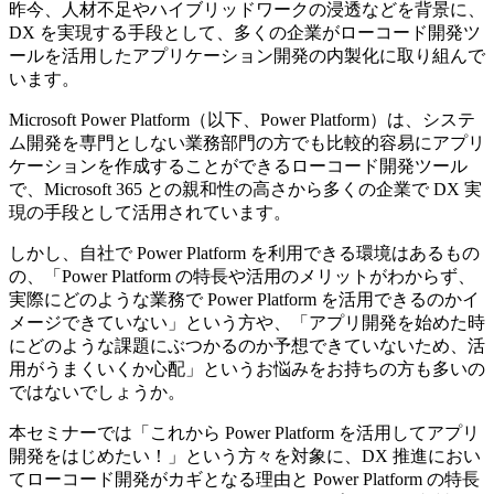
昨今、人材不足やハイブリッドワークの浸透などを背景に、
DX を実現する手段として、多くの企業がローコード開発ツ
ールを活用したアプリケーション開発の内製化に取り組んで
います。
Microsoft Power Platform（以下、Power Platform）は、システ
ム開発を専門としない業務部門の方でも比較的容易にアプリ
ケーションを作成することができるローコード開発ツール
で、Microsoft 365 との親和性の高さから多くの企業で DX 実
現の手段として活用されています。
しかし、自社で Power Platform を利用できる環境はあるもの
の、「Power Platform の特長や活用のメリットがわからず、
実際にどのような業務で Power Platform を活用できるのかイ
メージできていない」という方や、「アプリ開発を始めた時
にどのような課題にぶつかるのか予想できていないため、活
用がうまくいくか心配」というお悩みをお持ちの方も多いの
ではないでしょうか。
本セミナーでは「これから Power Platform を活用してアプリ
開発をはじめたい！」という方々を対象に、DX 推進におい
てローコード開発がカギとなる理由と Power Platform の特長