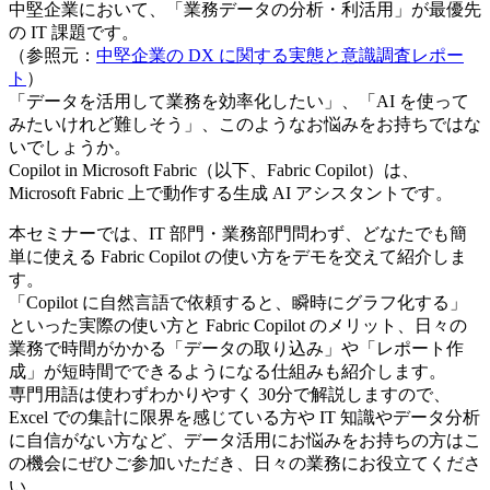
中堅企業において、「業務データの分析・利活用」が最優先
の IT 課題です。
（参照元：
中堅企業の DX に関する実態と意識調査レポー
ト
）
「データを活用して業務を効率化したい」、「AI を使って
みたいけれど難しそう」、このようなお悩みをお持ちではな
いでしょうか。
Copilot in Microsoft Fabric（以下、Fabric Copilot）は、
Microsoft Fabric 上で動作する生成 AI アシスタントです。
本セミナーでは、IT 部門・業務部門問わず、どなたでも簡
単に使える Fabric Copilot の使い方をデモを交えて紹介しま
す。
「Copilot に自然言語で依頼すると、瞬時にグラフ化する」
といった実際の使い方と Fabric Copilot のメリット、日々の
業務で時間がかかる「データの取り込み」や「レポート作
成」が短時間でできるようになる仕組みも紹介します。
専門用語は使わずわかりやすく 30分で解説しますので、
Excel での集計に限界を感じている方や IT 知識やデータ分析
に自信がない方など、データ活用にお悩みをお持ちの方はこ
の機会にぜひご参加いただき、日々の業務にお役立てくださ
い。