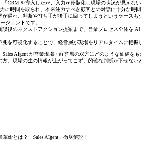
「CRM を導入したが、入力が形骸化し現場の状況が見えない
入力に時間を取られ、本来注力すべき顧客との対話に十分な時間
握が遅れ、判断や打ち手が後手に回ってしまうというケースも
I エージェントです。
談後のネクストアクション提案まで、営業プロセス全体を AI
予兆を可視化することで、経営層が現場をリアルタイムに把握
les AIgent が営業現場・経営層の双方にどのような価値
の方、現場の生の情報が上がってこず、的確な判断が下せない
とは？「Sales AIgent」徹底解説！