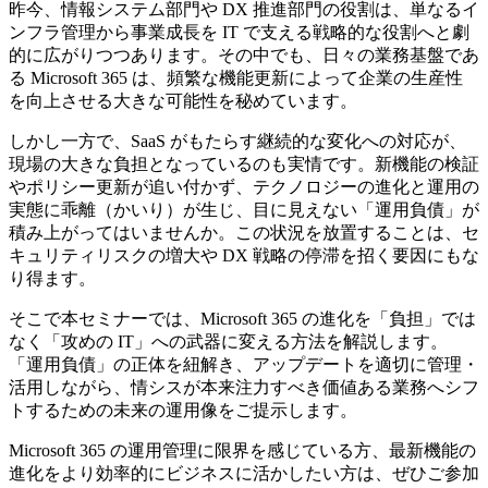
昨今、情報システム部門や DX 推進部門の役割は、単なるイ
ンフラ管理から事業成長を IT で支える戦略的な役割へと劇
的に広がりつつあります。その中でも、日々の業務基盤であ
る Microsoft 365 は、頻繁な機能更新によって企業の生産性
を向上させる大きな可能性を秘めています。
しかし一方で、SaaS がもたらす継続的な変化への対応が、
現場の大きな負担となっているのも実情です。新機能の検証
やポリシー更新が追い付かず、テクノロジーの進化と運用の
実態に乖離（かいり）が生じ、目に見えない「運用負債」が
積み上がってはいませんか。この状況を放置することは、セ
キュリティリスクの増大や DX 戦略の停滞を招く要因にもな
り得ます。
そこで本セミナーでは、Microsoft 365 の進化を「負担」では
なく「攻めの IT」への武器に変える方法を解説します。
「運用負債」の正体を紐解き、アップデートを適切に管理・
活用しながら、情シスが本来注力すべき価値ある業務へシフ
トするための未来の運用像をご提示します。
Microsoft 365 の運用管理に限界を感じている方、最新機能の
進化をより効率的にビジネスに活かしたい方は、ぜひご参加